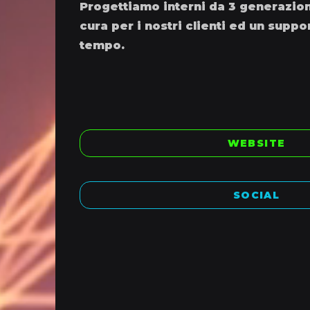
Progettiamo interni da 3 generazioni
cura per i nostri clienti ed un suppo
tempo.
WEBSITE
SOCIAL