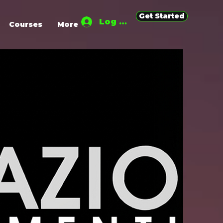
Get Started
Log In
Courses
More