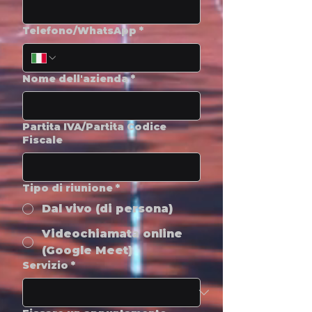
Telefono/WhatsApp
*
Nome dell'azienda
*
Partita IVA/Partita Codice
Fiscale
Tipo di riunione
*
Dal vivo (di persona)
Videochiamata online
(Google Meet)
Servizio
*