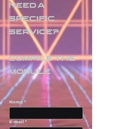
NEED A
SPECIFIC
SERVICE?
COMPILE THE
MODULE
Nome
*
E-mail
*