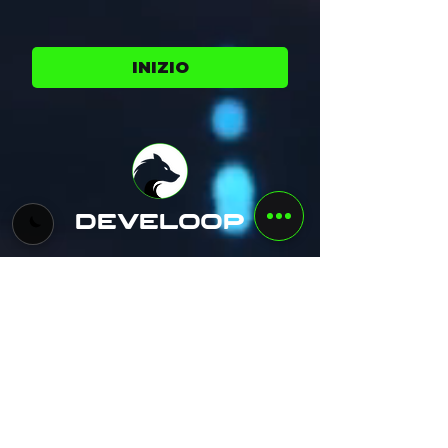
INIZIO
develoop
+39 3793113035
info@develoopitalia.net
Cielo Venezia 1270,Pribinova 8, 811 09
Bratislava, Slovacchia
Where we are.