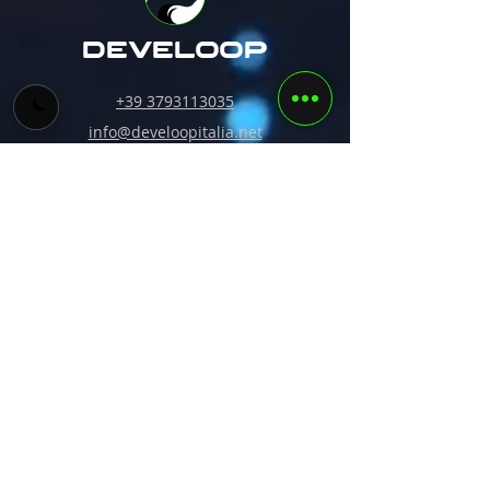
develoop
+39 3793113035
info@develoopitalia.net
Cielo Venezia 1270,Pribinova 8, 811 09
Bratislava, Slovacchia
Where we are.
Privacy & Cookies.
Soluzioni
Corsi