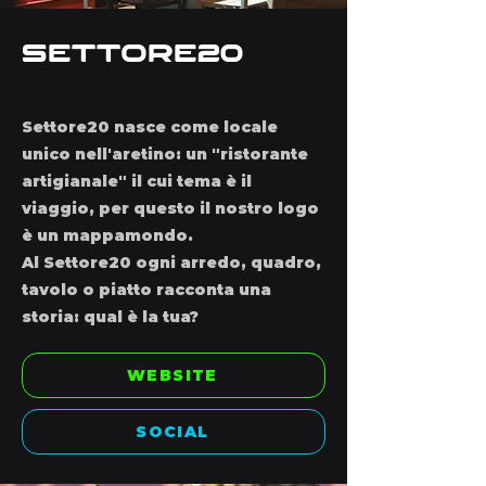
SettorE20
Settore20 nasce come locale
unico nell'aretino: un "ristorante
artigianale" il cui tema è il
viaggio, per questo il nostro logo
è un mappamondo.
Al Settore20 ogni arredo, quadro,
tavolo o piatto racconta una
storia: qual è la tua?
WEBSITE
SOCIAL