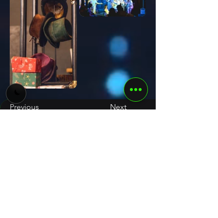
Previous
Next
develoop
+39 3793113035
info@develoopitalia.net