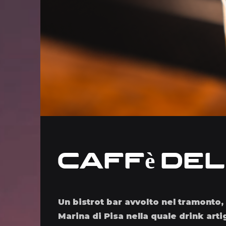
Caffè de
Un bistrot bar avvolto nel tramonto, 
Marina di Pisa nella quale drink artigi