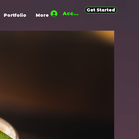
Get Started
Accedi
Portfolio
More