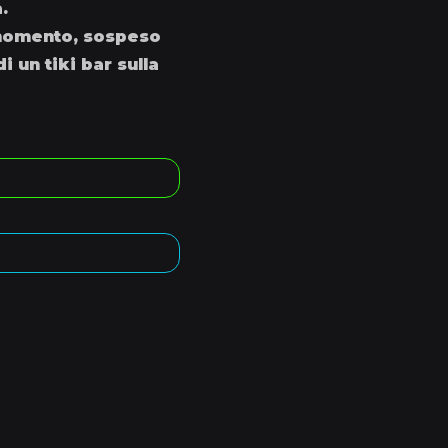
.
 momento, sospeso
i un tiki bar sulla